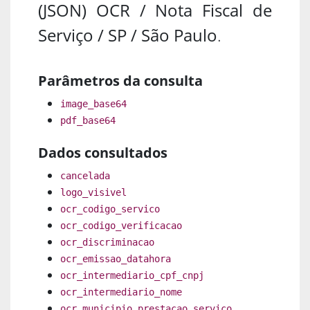
(JSON) OCR / Nota Fiscal de
Serviço / SP / São Paulo
.
Parâmetros da consulta
image_base64
pdf_base64
Dados consultados
cancelada
logo_visivel
ocr_codigo_servico
ocr_codigo_verificacao
ocr_discriminacao
ocr_emissao_datahora
ocr_intermediario_cpf_cnpj
ocr_intermediario_nome
ocr_municipio_prestacao_servico