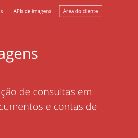
as
APIs de imagens
Área do cliente
magens
ação de consultas em
ocumentos e contas de