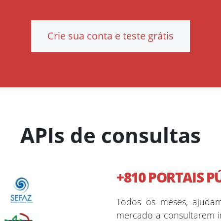
Crie sua conta e teste grátis
APIs de consultas
+810 PORTAIS P
Todos os meses, ajuda
mercado a consultarem i