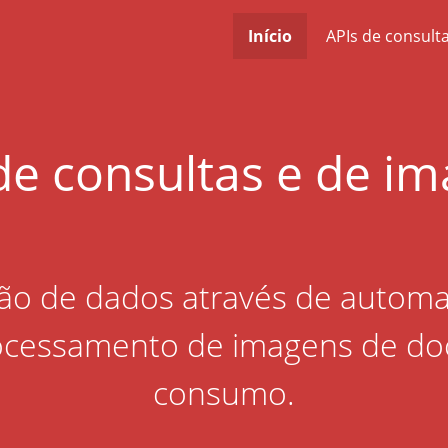
Início
APIs de consult
de consultas e de i
ação de dados através de autom
processamento de imagens de d
consumo.