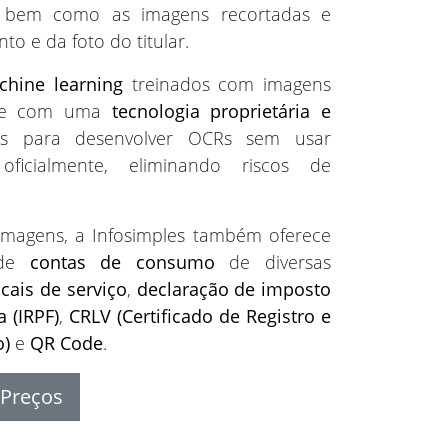
, bem como as imagens recortadas e
o e da foto do titular.
chine learning
treinados com imagens
mente com uma
tecnologia proprietária e
s para desenvolver OCRs sem usar
ficialmente, eliminando riscos de
imagens, a Infosimples também oferece
 de
contas de consumo
de diversas
scais de serviço
,
declaração de imposto
 (IRPF)
,
CRLV (Certificado de Registro e
o)
e
QR Code
.
Preços