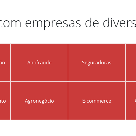
com empresas de diver
ção
Antifraude
Seguradoras
nto
Agronegócio
E-commerce