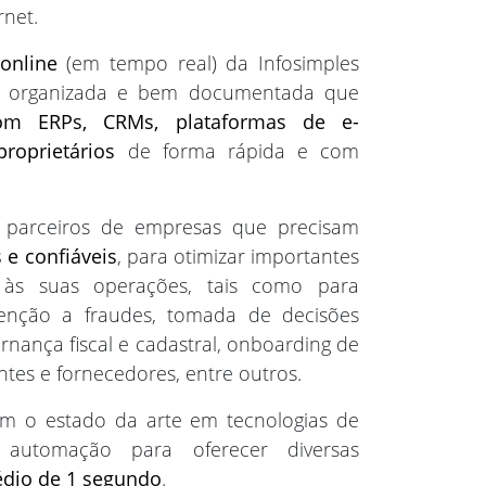
rnet.
online
(em tempo real) da Infosimples
s, organizada e bem documentada que
om ERPs, CRMs, plataformas de e-
roprietários
de forma rápida e com
 parceiros de empresas que precisam
 e confiáveis
, para otimizar importantes
s às suas operações, tais como para
venção a fraudes, tomada de decisões
nança fiscal e cadastral, onboarding de
entes e fornecedores, entre outros.
om o estado da arte em tecnologias de
l e automação para oferecer diversas
dio de 1 segundo
.