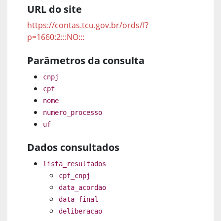
URL do site
https://contas.tcu.gov.br/ords/f?
p=1660:2:::NO:::
Parâmetros da consulta
cnpj
cpf
nome
numero_processo
uf
Dados consultados
lista_resultados
cpf_cnpj
data_acordao
data_final
deliberacao