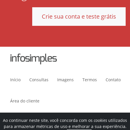
Crie sua conta e teste grátis
Início
Consultas
Imagens
Termos
Contato
Área do cliente
Ao continuar neste site, você concorda com os
cookies
utilizados
Avenida Paulista, 1636, sala 1504. CEP 01310-200. São Paulo, SP.
para armazenar métricas de uso e melhorar a sua experiência.