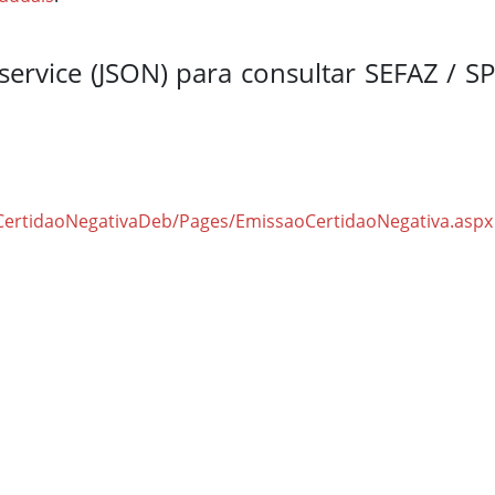
service (JSON) para consultar SEFAZ / SP
/CertidaoNegativaDeb/Pages/EmissaoCertidaoNegativa.aspx