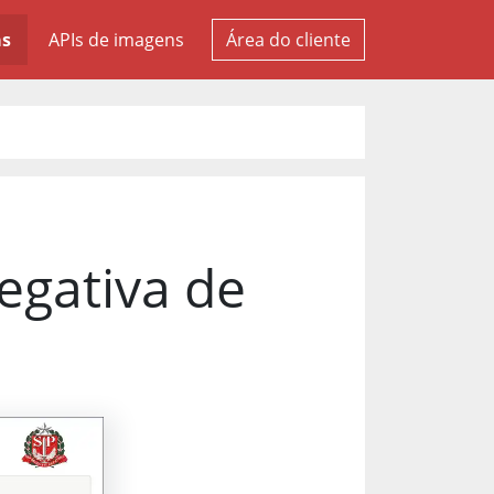
as
APIs de imagens
Área do cliente
egativa de