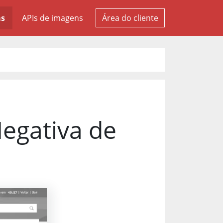
as
APIs de imagens
Área do cliente
Negativa de