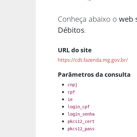
Conheça abaixo o
web s
Débitos
.
URL do site
https://cdt.fazenda.mg.gov.br/
Parâmetros da consulta
cnpj
cpf
ie
login_cpf
login_senha
pkcs12_cert
pkcs12_pass