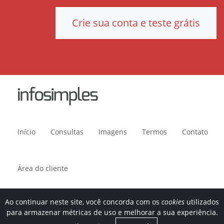
Crie sua conta e teste grátis
Início
Consultas
Imagens
Termos
Contato
Área do cliente
Ao continuar neste site, você concorda com os
cookies
utilizados
Avenida Paulista, 1636, sala 1504. CEP 01310-200. São Paulo, SP.
para armazenar métricas de uso e melhorar a sua experiência.