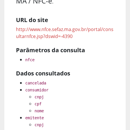
MA / NFC-e
.
URL do site
http://www.nfce.sefaz.ma.gov.br/portal/cons
ultarnfce.jsp?dswid=-4390
Parâmetros da consulta
nfce
Dados consultados
cancelada
consumidor
cnpj
cpf
nome
emitente
cnpj