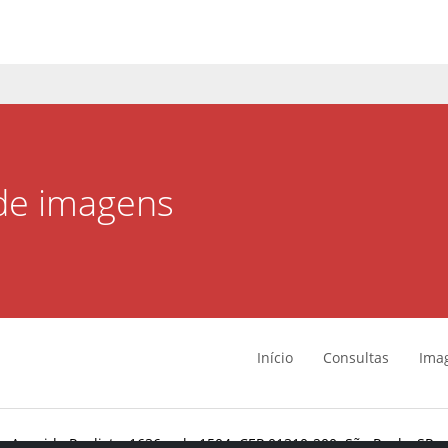
 de imagens
Início
Consultas
Ima
Avenida Paulista, 1636, sala 1504. CEP 01310-200. São Paulo, SP.