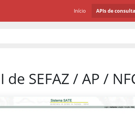
Início
APIs de consult
I de SEFAZ / AP / NF