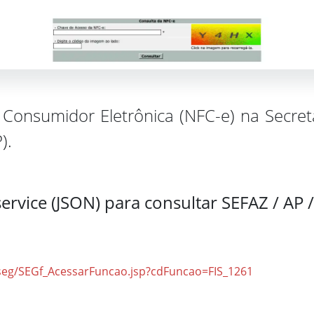
 Consumidor Eletrônica (NFC-e) na Secre
).
ervice (JSON) para consultar SEFAZ / AP 
/seg/SEGf_AcessarFuncao.jsp?cdFuncao=FIS_1261