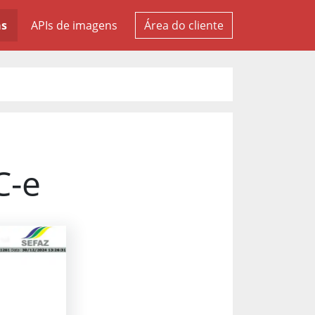
as
APIs de imagens
Área do cliente
C-e