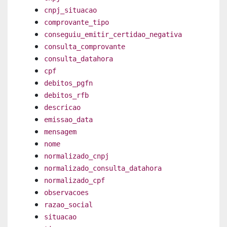
cnpj_situacao
comprovante_tipo
conseguiu_emitir_certidao_negativa
consulta_comprovante
consulta_datahora
cpf
debitos_pgfn
debitos_rfb
descricao
emissao_data
mensagem
nome
normalizado_cnpj
normalizado_consulta_datahora
normalizado_cpf
observacoes
razao_social
situacao