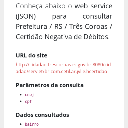
Conheça abaixo o
web service
(JSON) para consultar
Prefeitura / RS / Três Coroas /
Certidão Negativa de Débitos
.
URL do site
http://cidadao.trescoroas.rs.gov.br:8080/cid
adao/servlet/br.com.cetil.ar.jvlle.hcertidao
Parâmetros da consulta
cnpj
cpf
Dados consultados
bairro