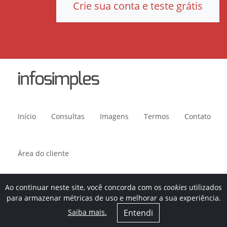
Crie sua conta e teste grátis
Início
Consultas
Imagens
Termos
Contato
Área do cliente
Ao continuar neste site, você concorda com os
cookies
utilizados
Avenida Paulista, 1636, sala 1504. CEP 01310-200. São Paulo, SP.
para armazenar métricas de uso e melhorar a sua experiência.
© 2011-
2026
Infosimples.
Saiba mais.
Entendi