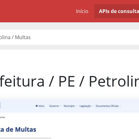
Início
APIs de consult
olina / Multas
feitura / PE / Petroli