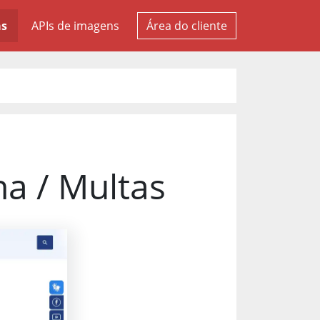
as
APIs de imagens
Área do cliente
na / Multas