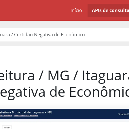
Início
APIs de consult
aguara / Certidão Negativa de Econômico
eitura / MG / Itaguar
egativa de Econômi