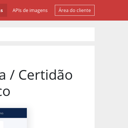
as
APIs de imagens
Área do cliente
a / Certidão
co