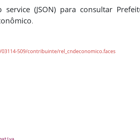
 service (JSON) para consultar Prefei
Econômico
.
/03114-509/contribuinte/rel_cndeconomico.faces
gativa