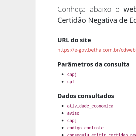
Conheça abaixo o
web
Certidão Negativa de 
URL do site
https://e-gov.betha.com.br/cdweb
Parâmetros da consulta
cnpj
cpf
Dados consultados
atividade_economica
aviso
cnpj
codigo_controle
conseguiu_emitir_certidao_ne