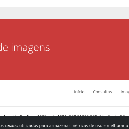
 de imagens
Início
Consultas
Ima
Avenida Paulista, 1636, sala 1504. CEP 01310-200. São Paulo, SP.
© 2011-
2026
Infosimples.
 os
cookies
utilizados para armazenar métricas de uso e melhorar a