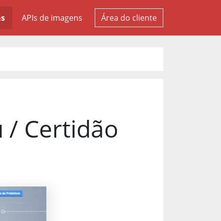
as
APIs de imagens
Área do cliente
 / Certidão