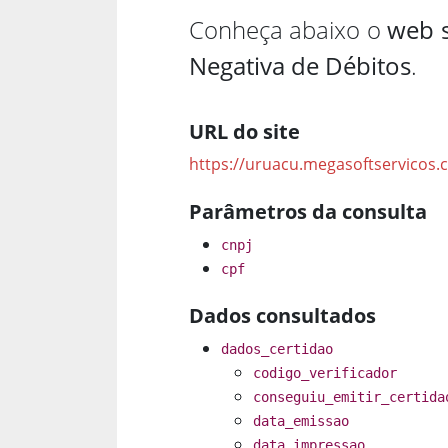
Conheça abaixo o
web s
Negativa de Débitos
.
URL do site
https://uruacu.megasoftservicos.
Parâmetros da consulta
cnpj
cpf
Dados consultados
dados_certidao
codigo_verificador
conseguiu_emitir_certida
data_emissao
data_impressao