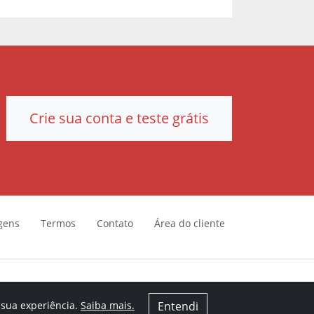
Crie sua conta e teste grátis
gens
Termos
Contato
Área do cliente
 sua experiência.
Saiba mais.
Entendi