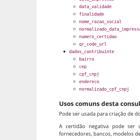
data_validade
finalidade
nome_razao_social
normalizado_data_impress
numero_certidao
qr_code_url
dados_contribuinte
bairro
cep
cpf_cnpj
endereco
normalizado_cpf_cnpj
Usos comuns desta consul
Pode ser usada para criação de d
A certidão negativa pode ser 
fornecedores, bancos, modelos de 