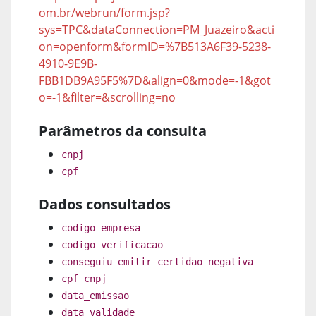
om.br/webrun/form.jsp?
sys=TPC&dataConnection=PM_Juazeiro&acti
on=openform&formID=%7B513A6F39-5238-
4910-9E9B-
FBB1DB9A95F5%7D&align=0&mode=-1&got
o=-1&filter=&scrolling=no
Parâmetros da consulta
cnpj
cpf
Dados consultados
codigo_empresa
codigo_verificacao
conseguiu_emitir_certidao_negativa
cpf_cnpj
data_emissao
data_validade