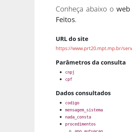
Conheça abaixo o
web 
Feitos
.
URL do site
https://www.prt20.mpt.mp.br/servi
Parâmetros da consulta
cnpj
cpf
Dados consultados
codigo
mensagem_sistema
nada_consta
procedimentos
ano_autuacao