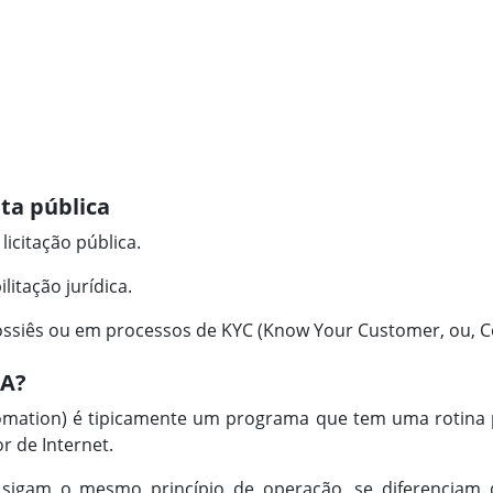
ta pública
icitação pública.
litação jurídica.
ossiês ou em processos de KYC (Know Your Customer, ou, C
PA?
omation) é tipicamente um programa que tem uma rotina 
 de Internet.
 sigam o mesmo princípio de operação, se diferenciam