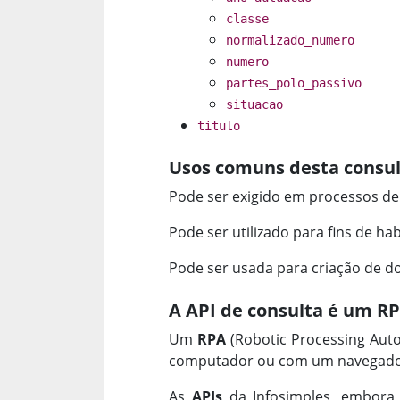
classe
normalizado_numero
numero
partes_polo_passivo
situacao
titulo
Usos comuns desta consul
Pode ser exigido em processos de l
Pode ser utilizado para fins de habi
Pode ser usada para criação de d
A API de consulta é um R
Um
RPA
(Robotic Processing Aut
computador ou com um navegador
As
APIs
da Infosimples, embora