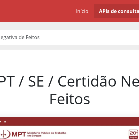
Início
APIs de consult
Negativa de Feitos
T / SE / Certidão N
Feitos