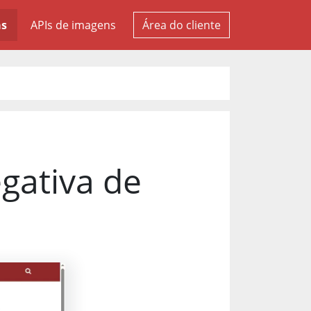
as
APIs de imagens
Área do cliente
egativa de