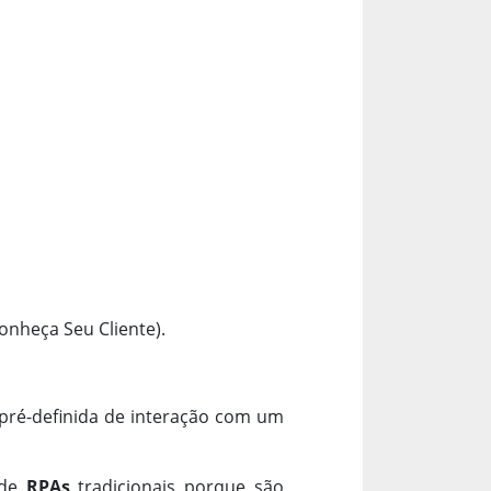
onheça Seu Cliente).
pré-definida de interação com um
 de
RPAs
tradicionais porque são