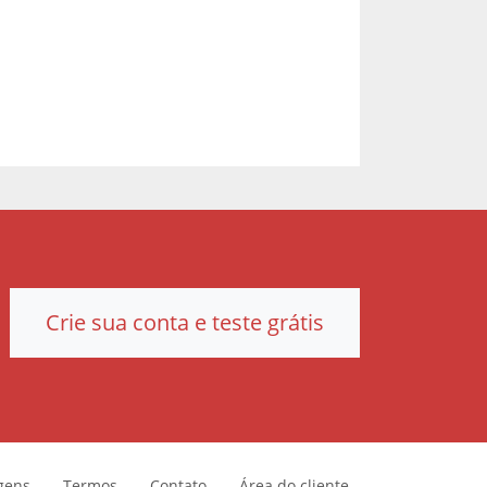
Crie sua conta e teste grátis
gens
Termos
Contato
Área do cliente