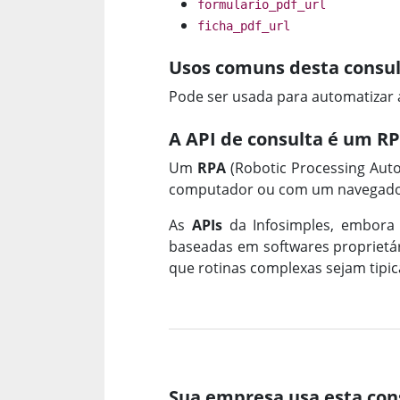
formulario_pdf_url
ficha_pdf_url
Usos comuns desta consul
Pode ser usada para automatizar 
A API de consulta é um R
Um
RPA
(Robotic Processing Aut
computador ou com um navegador
As
APIs
da Infosimples, embora
baseadas em softwares proprietári
que rotinas complexas sejam tip
Sua empresa usa esta con