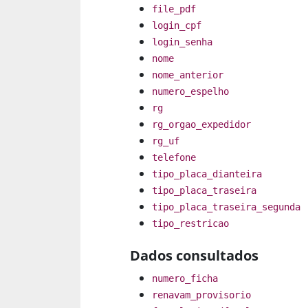
file_pdf
login_cpf
login_senha
nome
nome_anterior
numero_espelho
rg
rg_orgao_expedidor
rg_uf
telefone
tipo_placa_dianteira
tipo_placa_traseira
tipo_placa_traseira_segunda
tipo_restricao
Dados consultados
numero_ficha
renavam_provisorio