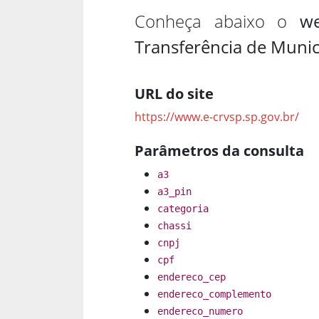
Conheça abaixo o
we
Transferência de Munic
URL do site
https://www.e-crvsp.sp.gov.br/
Parâmetros da consulta
a3
a3_pin
categoria
chassi
cnpj
cpf
endereco_cep
endereco_complemento
endereco_numero