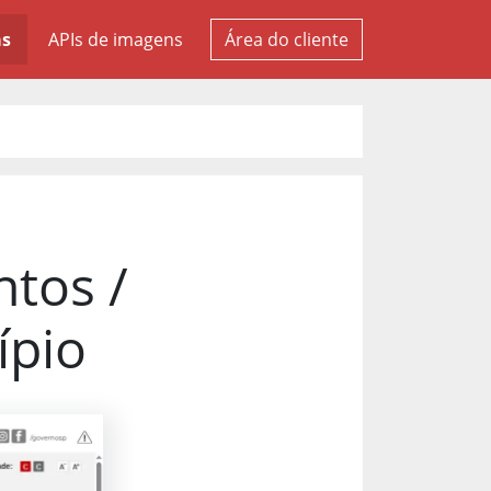
as
APIs de imagens
Área do cliente
tos /
ípio