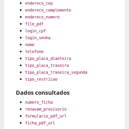
endereco_cep
endereco_complemento
endereco_numero
file_pdf
login_cpf
login_senha
nome
telefone
tipo_placa_dianteira
tipo_placa_traseira
tipo_placa_traseira_segunda
tipo_restricao
Dados consultados
numero_ficha
renavam_provisorio
formulario_pdf_url
ficha_pdf_url