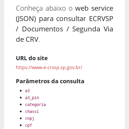
Conheça abaixo o
web service
(JSON) para consultar ECRVSP
/ Documentos / Segunda Via
de CRV
.
URL do site
https://www.e-crvsp.sp.gov.br/
Parâmetros da consulta
a3
a3_pin
categoria
chassi
cnpj
cpf