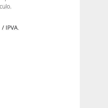
culo.
 / IPVA
.