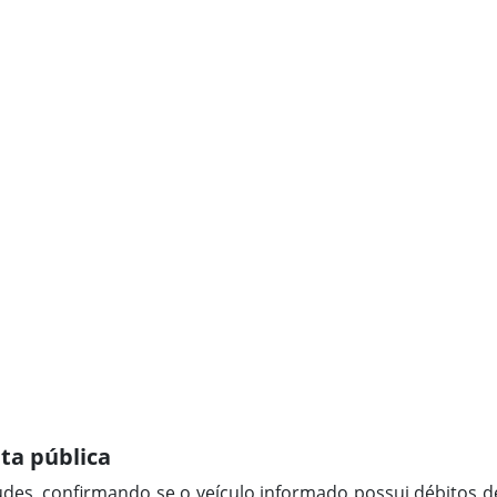
ta pública
udes, confirmando se o veículo informado possui débitos de