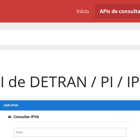
Início
APIs de consult
I de DETRAN / PI / I