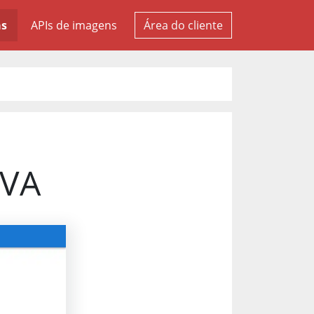
as
APIs de imagens
Área do cliente
PVA