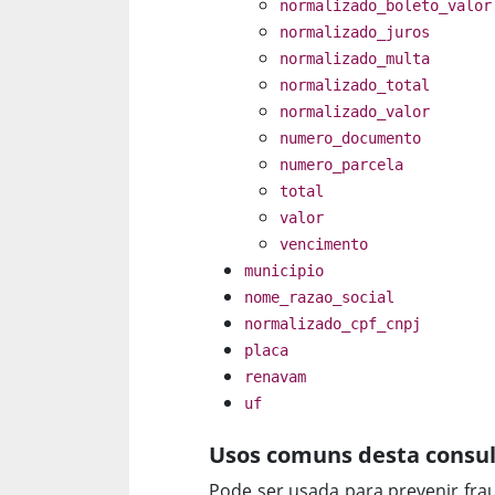
normalizado_boleto_valor
normalizado_juros
normalizado_multa
normalizado_total
normalizado_valor
numero_documento
numero_parcela
total
valor
vencimento
municipio
nome_razao_social
normalizado_cpf_cnpj
placa
renavam
uf
Usos comuns desta consul
Pode ser usada para prevenir fra