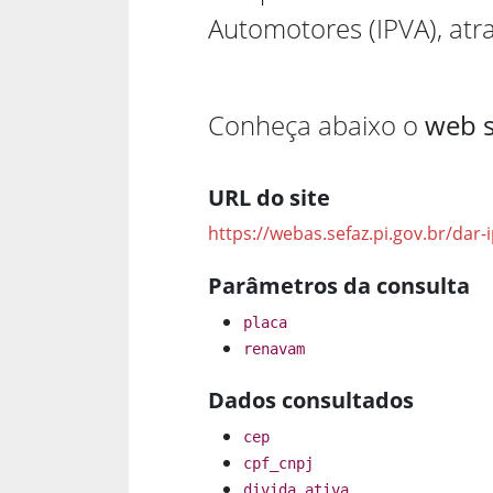
Automotores (IPVA), atr
Conheça abaixo o
web s
URL do site
https://webas.sefaz.pi.gov.br/dar-
Parâmetros da consulta
placa
renavam
Dados consultados
cep
cpf_cnpj
divida_ativa