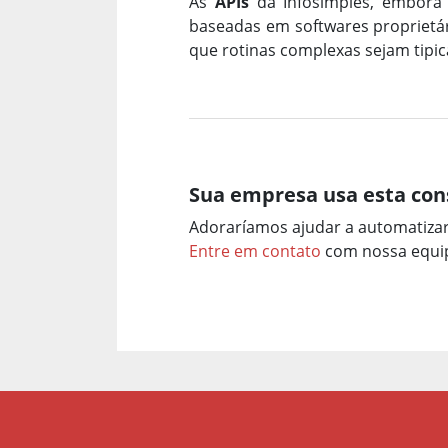
As
APIs
da Infosimples, embora
baseadas em softwares proprietári
que rotinas complexas sejam tip
Sua empresa usa esta con
Adoraríamos ajudar a automatiza
Entre em contato
com nossa equip