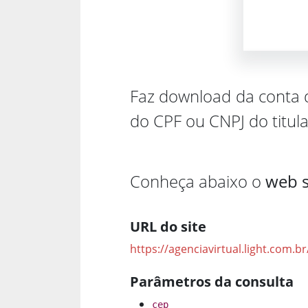
Faz download da conta de
do CPF ou CNPJ do titula
Conheça abaixo o
web s
URL do site
https://agenciavirtual.light.co
Parâmetros da consulta
cep