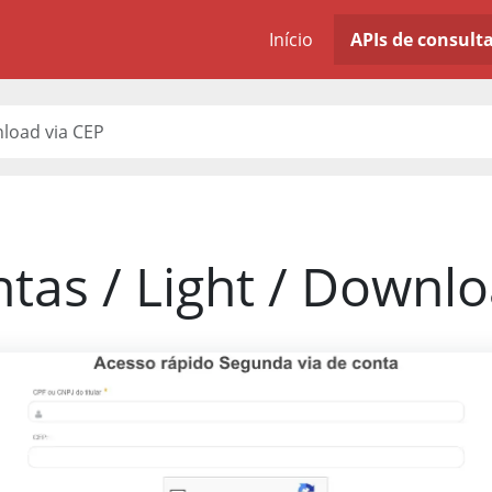
Início
APIs de consult
nload via CEP
tas / Light / Downl