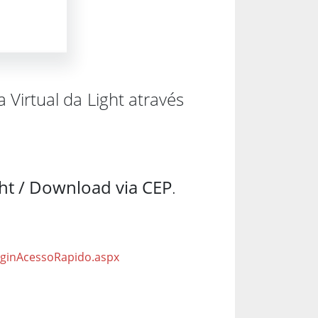
 Virtual da Light através
ght / Download via CEP
.
oginAcessoRapido.aspx