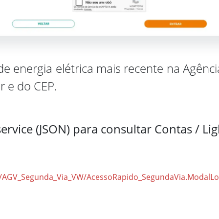
 energia elétrica mais recente na Agência
r e do CEP.
ervice (JSON) para consultar Contas / Li
m.br/AGV_Segunda_Via_VW/AcessoRapido_SegundaVia.ModalL