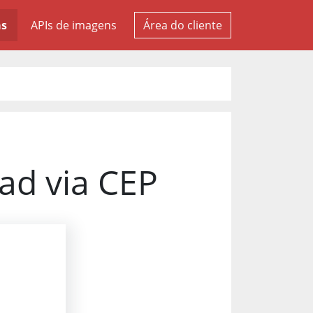
as
APIs de imagens
Área do cliente
oad via CEP